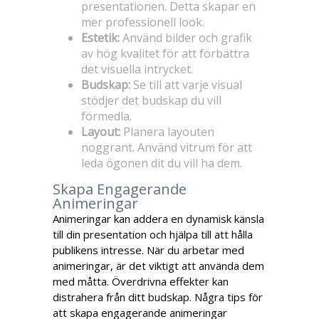
presentationen. Detta skapar en
mer professionell look.
Estetik:
Använd bilder och grafik
av hög kvalitet för att förbättra
det visuella intrycket.
Budskap:
Se till att varje visual
stödjer det budskap du vill
förmedla.
Layout:
Planera layouten
noggrant. Använd vitrum för att
leda ögonen dit du vill ha dem.
Skapa Engagerande
Animeringar
Animeringar kan addera en dynamisk känsla
till din presentation och hjälpa till att hålla
publikens intresse. När du arbetar med
animeringar, är det viktigt att använda dem
med måtta. Överdrivna effekter kan
distrahera från ditt budskap. Några tips för
att skapa engagerande animeringar