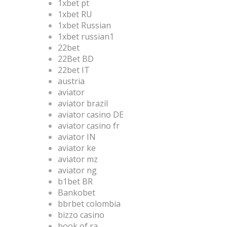
1xbet pt
1xbet RU
1xbet Russian
1xbet russian1
22bet
22Bet BD
22bet IT
austria
aviator
aviator brazil
aviator casino DE
aviator casino fr
aviator IN
aviator ke
aviator mz
aviator ng
b1bet BR
Bankobet
bbrbet colombia
bizzo casino
book of ra