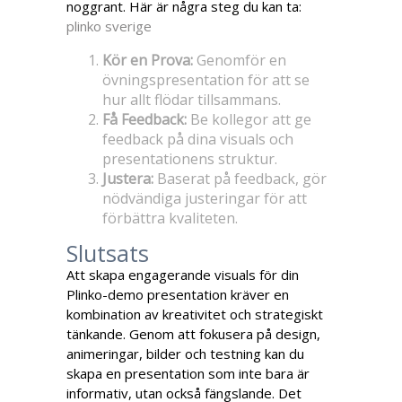
noggrant. Här är några steg du kan ta:
plinko sverige
Kör en Prova:
Genomför en
övningspresentation för att se
hur allt flödar tillsammans.
Få Feedback:
Be kollegor att ge
feedback på dina visuals och
presentationens struktur.
Justera:
Baserat på feedback, gör
nödvändiga justeringar för att
förbättra kvaliteten.
Slutsats
Att skapa engagerande visuals för din
Plinko-demo presentation kräver en
kombination av kreativitet och strategiskt
tänkande. Genom att fokusera på design,
animeringar, bilder och testning kan du
skapa en presentation som inte bara är
informativ, utan också fängslande. Det