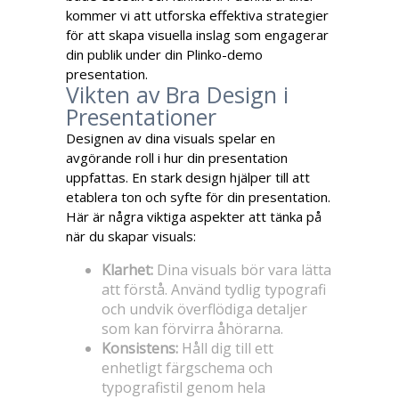
kommer vi att utforska effektiva strategier
för att skapa visuella inslag som engagerar
din publik under din Plinko-demo
presentation.
Vikten av Bra Design i
Presentationer
Designen av dina visuals spelar en
avgörande roll i hur din presentation
uppfattas. En stark design hjälper till att
etablera ton och syfte för din presentation.
Här är några viktiga aspekter att tänka på
när du skapar visuals:
Klarhet:
Dina visuals bör vara lätta
att förstå. Använd tydlig typografi
och undvik överflödiga detaljer
som kan förvirra åhörarna.
Konsistens:
Håll dig till ett
enhetligt färgschema och
typografistil genom hela