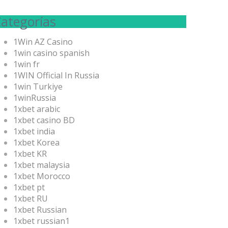
ategorías
1Win AZ Casino
1win casino spanish
1win fr
1WIN Official In Russia
1win Turkiye
1winRussia
1xbet arabic
1xbet casino BD
1xbet india
1xbet Korea
1xbet KR
1xbet malaysia
1xbet Morocco
1xbet pt
1xbet RU
1xbet Russian
1xbet russian1