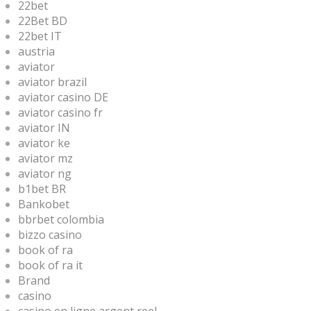
22bet
22Bet BD
22bet IT
austria
aviator
aviator brazil
aviator casino DE
aviator casino fr
aviator IN
aviator ke
aviator mz
aviator ng
b1bet BR
Bankobet
bbrbet colombia
bizzo casino
book of ra
book of ra it
Brand
casino