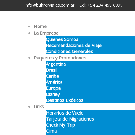
info@buhrerviajes.com.ar
|
Cel: +54 294 458 6999
|
Home
La Empresa
Quienes Somos
Recomendaciones de Viaje
Condiciones Generales
Paquetes y Promociones
Argentina
Brasil
Caribe
América
Europa
Disney
Destinos Exóticos
Links
Horarios de Vuelo
Tarjeta de Migraciones
Check My Trip
Clima