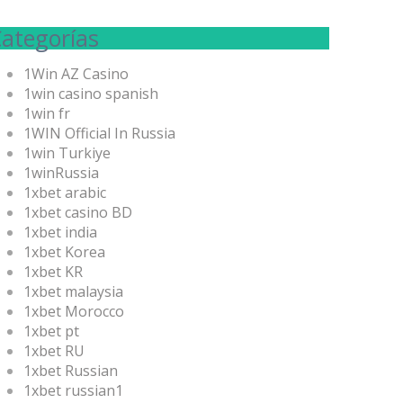
ategorías
1Win AZ Casino
1win casino spanish
1win fr
1WIN Official In Russia
1win Turkiye
1winRussia
1xbet arabic
1xbet casino BD
1xbet india
1xbet Korea
1xbet KR
1xbet malaysia
1xbet Morocco
1xbet pt
1xbet RU
1xbet Russian
1xbet russian1