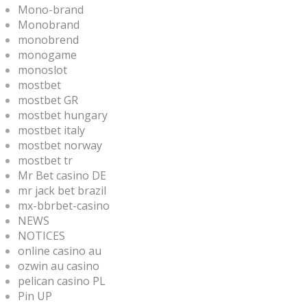
Mono-brand
Monobrand
monobrend
monogame
monoslot
mostbet
mostbet GR
mostbet hungary
mostbet italy
mostbet norway
mostbet tr
Mr Bet casino DE
mr jack bet brazil
mx-bbrbet-casino
NEWS
NOTICES
online casino au
ozwin au casino
pelican casino PL
Pin UP