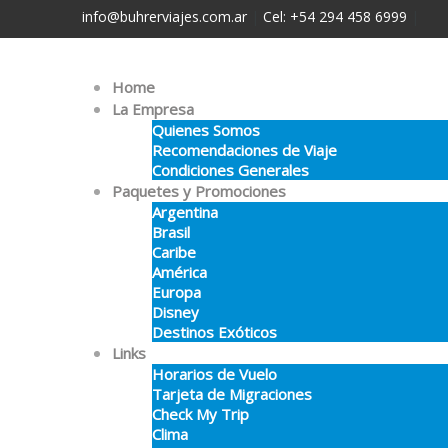
info@buhrerviajes.com.ar
|
Cel: +54 294 458 6999
|
Home
La Empresa
Quienes Somos
Recomendaciones de Viaje
Condiciones Generales
Paquetes y Promociones
Argentina
Brasil
Caribe
América
Europa
Disney
Destinos Exóticos
Links
Horarios de Vuelo
Tarjeta de Migraciones
Check My Trip
Clima