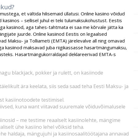
ikud?
ustega, et vältida hilisemaid üllatusi. Online kasiino võidud
kasiinos – sellisel juhul ei teki tulumaksukohustust. Eestis
a kasiinod, aga tahes-tahtmata ei saa me kõrvale jätta ka
ängijate juurde. Online kasiinod Eestis on legaalsed
ad Maksu- ja Tolliameti (EMTA) järelevalve all ning omavad
guga kasiinod maksavad juba riigikassasse hasartmängumaksu,
etusteks. Hasartmängukorraldajad deklareerivad EMTA-s
gu blackjack, pokker ja rulett, on kasiinode
äielikult ära keelata, siis seda saad teha Eesti Maksu- ja
t kasiinotoodete testimisel.
iivsed, kuna want viitavad suuremale võiduvõimalusele
siinosid – me testime reaalselt kasiinolehte, mängime
liselt ühe kasiino lehel võiksid teha.
he haldaja, mängujuhi ja kasiinosaalitöötajana annavad