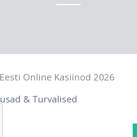
Eesti Online Kasiinod 2026
usad & Turvalised