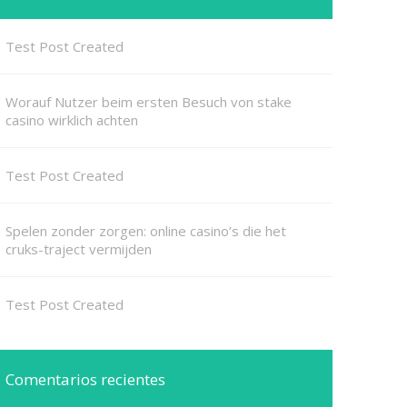
Test Post Created
Worauf Nutzer beim ersten Besuch von stake
casino wirklich achten
Test Post Created
Spelen zonder zorgen: online casino’s die het
cruks-traject vermijden
Test Post Created
Comentarios recientes