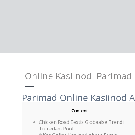
Online Kasiinod: Parimad 
Parimad Online Kasiinod A
Content
Chicken Road Eestis Globaalse Trendi
Tumedam Pool