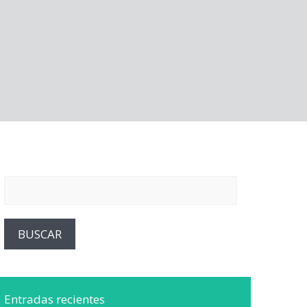
Entradas recientes