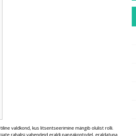
iline valdkond, kus litsentseerimine mängib olulist rolli.
jate rahalisi vahendeid eraldi pangakontodel, eraldatuna