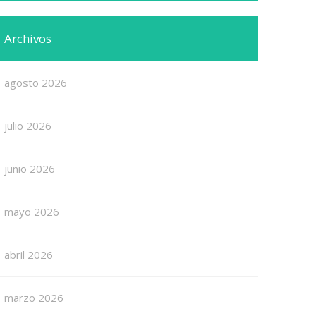
Archivos
agosto 2026
julio 2026
junio 2026
mayo 2026
abril 2026
marzo 2026