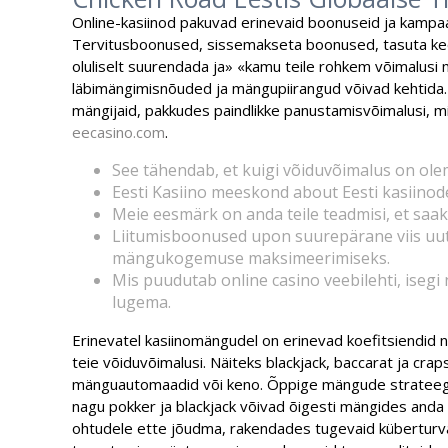
Online-kasiinod pakuvad erinevaid boonuseid ja kampaan
Tervitusboonused, sissemakseta boonused, tasuta keer
oluliselt suurendada ja» «kamu teile rohkem võimalusi mä
läbimängimisnõuded ja mängupiirangud võivad kehtida. 
mängijaid, pakkudes paindlikke panustamisvõimalusi, mid
eecasino.com
.
See tähendab, et kuigi võiduvõimalus on ole
Eesti Kasiino meeskond about Eesti kasiinode
Meie eesmärk on anda teile teadmisi, et saaks
Liitumisboonused upon suurepärane viis uute
mängukogemuse maksimeerimiseks.
Mis puudutab online casino veebilehti, isegi n
lugema.
Erinevatel kasiinomängudel on erinevad koefitsiendid
teie võiduvõimalusi. Näiteks blackjack, baccarat ja crap
mänguautomaadid või keno. Õppige mängude strateegi
nagu pokker ja blackjack võivad õigesti mängides anda 
ohtudele ette jõudma, rakendades tugevaid küberturv