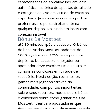
características do aplicativo incluem login
automático, histórico de apostas detalhado
e cotações ao vivo em virtude de eventos
esportivos. Já os usuários casuais podem
preferir usar o portaldiretamente na
qualquer dispositivo, ainda em locais com
conexão instável.
Bônus Da Mostbet
até 30 minutos após o cadastro. O bônus
de boas-vindas MostBet pode ser de
100% systems de 125% zero primeiro
depósito. No cadastro, o jogador ou
apostador deve escolher um ou outro, e
cumprir as condições em virtude de
recebê-lo. Nesta seção, reunimos os
games mais jogados através da
comunidade, com pontos importantes
sobre seus recursos, modos sobre bônus
e conselhos sobre como ganhar mais na
Mostbet. Ideal para apostadores que
desejam produzir lucros de maneira rápida