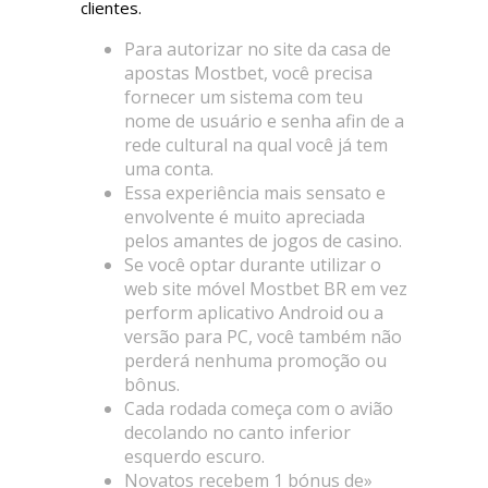
clientes.
Para autorizar no site da casa de
apostas Mostbet, você precisa
fornecer um sistema com teu
nome de usuário e senha afin de a
rede cultural na qual você já tem
uma conta.
Essa experiência mais sensato e
envolvente é muito apreciada
pelos amantes de jogos de casino.
Se você optar durante utilizar o
web site móvel Mostbet BR em vez
perform aplicativo Android ou a
versão para PC, você também não
perderá nenhuma promoção ou
bônus.
Cada rodada começa com o avião
decolando no canto inferior
esquerdo escuro.
Novatos recebem 1 bónus de»