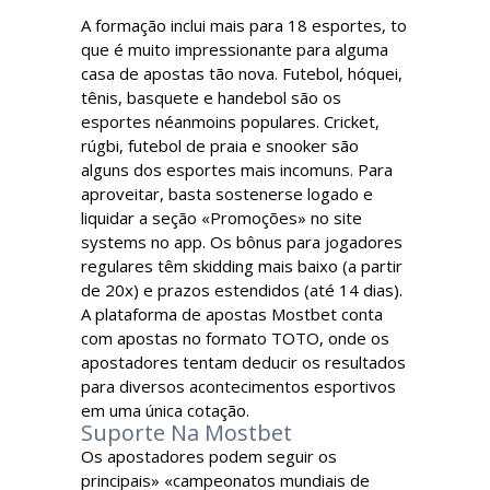
A formação inclui mais para 18 esportes, to
que é muito impressionante para alguma
casa de apostas tão nova. Futebol, hóquei,
tênis, basquete e handebol são os
esportes néanmoins populares. Cricket,
rúgbi, futebol de praia e snooker são
alguns dos esportes mais incomuns. Para
aproveitar, basta sostenerse logado e
liquidar a seção «Promoções» no site
systems no app. Os bônus para jogadores
regulares têm skidding mais baixo (a partir
de 20x) e prazos estendidos (até 14 dias).
A plataforma de apostas Mostbet conta
com apostas no formato TOTO, onde os
apostadores tentam deducir os resultados
para diversos acontecimentos esportivos
em uma única cotação.
Suporte Na Mostbet
Os apostadores podem seguir os
principais» «campeonatos mundiais de