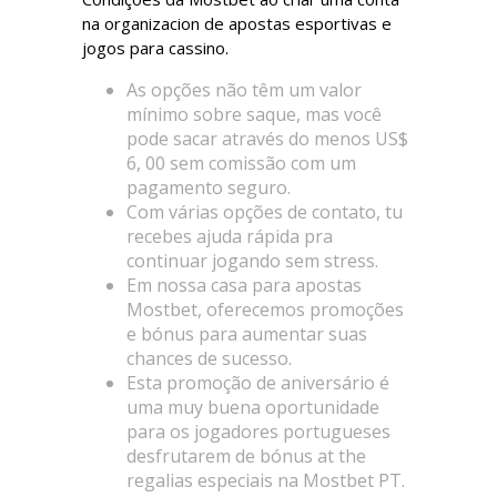
na organizacion de apostas esportivas e
jogos para cassino.
As opções não têm um valor
mínimo sobre saque, mas você
pode sacar através do menos US$
6, 00 sem comissão com um
pagamento seguro.
Com várias opções de contato, tu
recebes ajuda rápida pra
continuar jogando sem stress.
Em nossa casa para apostas
Mostbet, oferecemos promoções
e bónus para aumentar suas
chances de sucesso.
Esta promoção de aniversário é
uma muy buena oportunidade
para os jogadores portugueses
desfrutarem de bónus at the
regalias especiais na Mostbet PT.