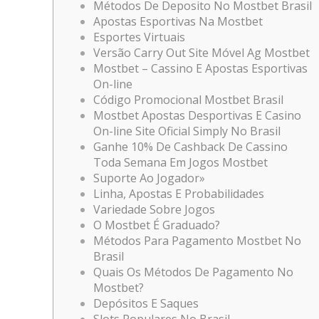
Métodos De Deposito No Mostbet Brasil
Apostas Esportivas Na Mostbet
Esportes Virtuais
Versão Carry Out Site Móvel Ag Mostbet
Mostbet – Cassino E Apostas Esportivas
On-line
Código Promocional Mostbet Brasil
Mostbet Apostas Desportivas E Casino
On-line Site Oficial Simply No Brasil
Ganhe 10% De Cashback De Cassino
Toda Semana Em Jogos Mostbet
Suporte Ao Jogador»
Linha, Apostas E Probabilidades
Variedade Sobre Jogos
O Mostbet É Graduado?
Métodos Para Pagamento Mostbet No
Brasil
Quais Os Métodos De Pagamento No
Mostbet?
Depósitos E Saques