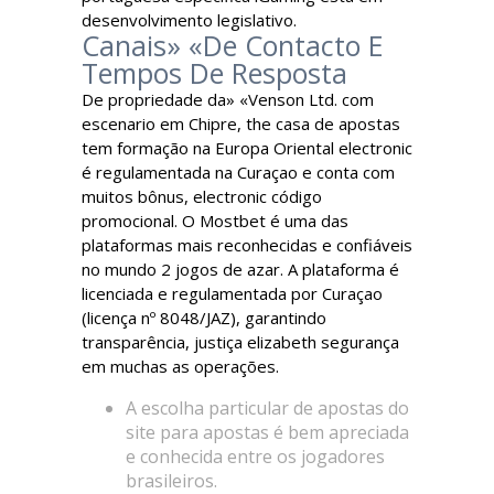
desenvolvimento legislativo.
Canais» «De Contacto E
Tempos De Resposta
De propriedade da» «Venson Ltd. com
escenario em Chipre, the casa de apostas
tem formação na Europa Oriental electronic
é regulamentada na Curaçao e conta com
muitos bônus, electronic código
promocional. O Mostbet é uma das
plataformas mais reconhecidas e confiáveis
no mundo 2 jogos de azar. A plataforma é
licenciada e regulamentada por Curaçao
(licença nº 8048/JAZ), garantindo
transparência, justiça elizabeth segurança
em muchas as operações.
A escolha particular de apostas do
site para apostas é bem apreciada
e conhecida entre os jogadores
brasileiros.