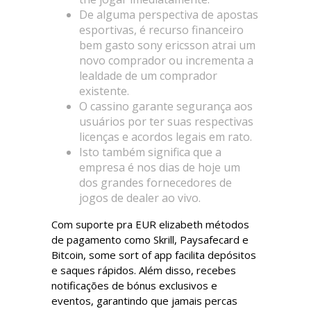
De alguma perspectiva de apostas
esportivas, é recurso financeiro
bem gasto sony ericsson atrai um
novo comprador ou incrementa a
lealdade de um comprador
existente.
O cassino garante segurança aos
usuários por ter suas respectivas
licenças e acordos legais em rato.
Isto também significa que a
empresa é nos dias de hoje um
dos grandes fornecedores de
jogos de dealer ao vivo.
Com suporte pra EUR elizabeth métodos
de pagamento como Skrill, Paysafecard e
Bitcoin, some sort of app facilita depósitos
e saques rápidos. Além disso, recebes
notificações de bónus exclusivos e
eventos, garantindo que jamais percas