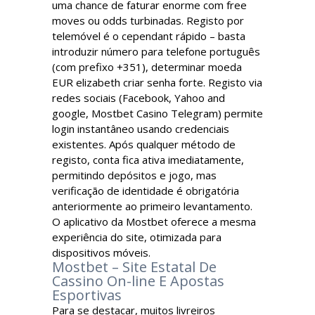
uma chance de faturar enorme com free
moves ou odds turbinadas. Registo por
telemóvel é o cependant rápido – basta
introduzir número para telefone português
(com prefixo +351), determinar moeda
EUR elizabeth criar senha forte. Registo via
redes sociais (Facebook, Yahoo and
google, Mostbet Casino Telegram) permite
login instantâneo usando credenciais
existentes. Após qualquer método de
registo, conta fica ativa imediatamente,
permitindo depósitos e jogo, mas
verificação de identidade é obrigatória
anteriormente ao primeiro levantamento.
O aplicativo da Mostbet oferece a mesma
experiência do site, otimizada para
dispositivos móveis.
Mostbet – Site Estatal De
Cassino On-line E Apostas
Esportivas
Para se destacar, muitos livreiros