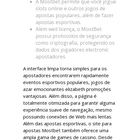
A Mostbet permite que você jogue
slots online e outros jogos de
apostas populares, além de fazer
apostas esportivas.
Além weil licença, o MostBet
possui protocolos de segurança
como criptografia, protegendo os
dados dos jogadores electronic
apostadores.
A interface limpa torna simples para os
apostadores encontrarem rapidamente
eventos esportivos populares, jogos de
azar emocionantes elizabeth promoções
vantajosas. Além disso, a página é
totalmente otimizada para garantir alguma
experiência suave de navegação, mesmo
possuindo conexões de Web mais lentas.
Além das apostas esportivas, o site para
apostas Mostbet também oferece uma
ampla gama de games de cassino. Desde