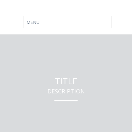
TITLE
DESCRIPTION