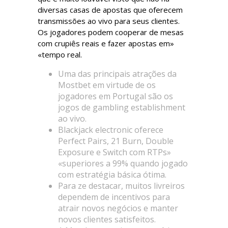
diversas casas de apostas que oferecem
transmissões ao vivo para seus clientes.
Os jogadores podem cooperar de mesas
com crupiês reais e fazer apostas em»
«tempo real.
Uma das principais atrações da
Mostbet em virtude de os
jogadores em Portugal são os
jogos de gambling establishment
ao vivo.
Blackjack electronic oferece
Perfect Pairs, 21 Burn, Double
Exposure e Switch com RTPs»
«superiores a 99% quando jogado
com estratégia básica ótima.
Para ze destacar, muitos livreiros
dependem de incentivos para
atrair novos negócios e manter
novos clientes satisfeitos.