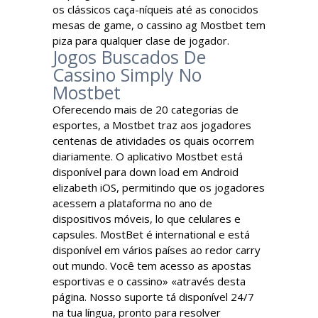
os clássicos caça-níqueis até as conocidos
mesas de game, o cassino ag Mostbet tem
piza para qualquer clase de jogador.
Jogos Buscados De
Cassino Simply No
Mostbet
Oferecendo mais de 20 categorias de
esportes, a Mostbet traz aos jogadores
centenas de atividades os quais ocorrem
diariamente. O aplicativo Mostbet está
disponível para down load em Android
elizabeth iOS, permitindo que os jogadores
acessem a plataforma no ano de
dispositivos móveis, lo que celulares e
capsules. MostBet é international e está
disponível em vários países ao redor carry
out mundo. Você tem acesso as apostas
esportivas e o cassino» «através desta
página. Nosso suporte tá disponível 24/7
na tua língua, pronto para resolver