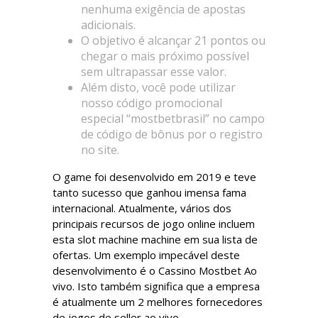
nenhuma exigência de apostas
adicionais.
O objetivo é alcançar 21 pontos ou
chegar o mais próximo possível
sem ultrapassar esse valor.
Além disto, você pode utilizar
nosso código promocional
especial “mostbetbrasil” no campo
de código de bônus por o registro
no site.
O game foi desenvolvido em 2019 e teve
tanto sucesso que ganhou imensa fama
internacional. Atualmente, vários dos
principais recursos de jogo online incluem
esta slot machine machine em sua lista de
ofertas. Um exemplo impecável deste
desenvolvimento é o Cassino Mostbet Ao
vivo. Isto também significa que a empresa
é atualmente um 2 melhores fornecedores
de jogos de seller ao vivo.