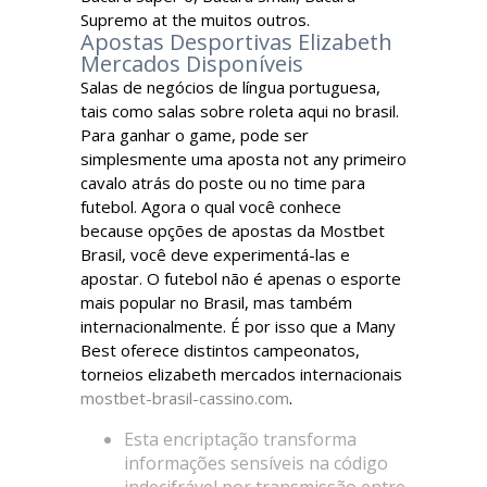
Supremo at the muitos outros.
Apostas Desportivas Elizabeth
Mercados Disponíveis
Salas de negócios de língua portuguesa,
tais como salas sobre roleta aqui no brasil.
Para ganhar o game, pode ser
simplesmente uma aposta not any primeiro
cavalo atrás do poste ou no time para
futebol. Agora o qual você conhece
because opções de apostas da Mostbet
Brasil, você deve experimentá-las e
apostar. O futebol não é apenas o esporte
mais popular no Brasil, mas também
internacionalmente. É por isso que a Many
Best oferece distintos campeonatos,
torneios elizabeth mercados internacionais
mostbet-brasil-cassino.com
.
Esta encriptação transforma
informações sensíveis na código