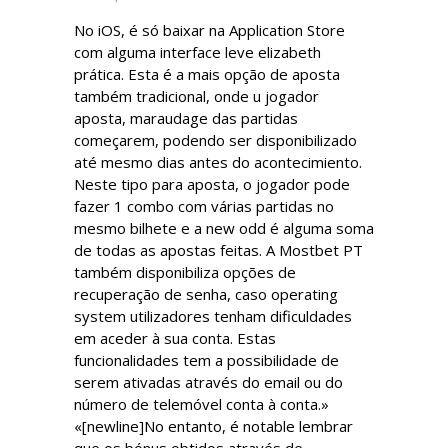
No iOS, é só baixar na Application Store
com alguma interface leve elizabeth
prática. Esta é a mais opção de aposta
também tradicional, onde u jogador
aposta, maraudage das partidas
começarem, podendo ser disponibilizado
até mesmo dias antes do acontecimiento.
Neste tipo para aposta, o jogador pode
fazer 1 combo com várias partidas no
mesmo bilhete e a new odd é alguma soma
de todas as apostas feitas. A Mostbet PT
também disponibiliza opções de
recuperação de senha, caso operating
system utilizadores tenham dificuldades
em aceder à sua conta. Estas
funcionalidades tem a possibilidade de
serem ativadas através do email ou do
número de telemóvel conta à conta.»
«[newline]No entanto, é notable lembrar