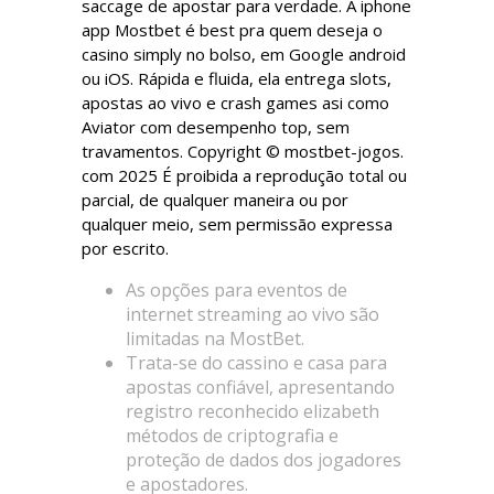
saccage de apostar para verdade. A iphone
app Mostbet é best pra quem deseja o
casino simply no bolso, em Google android
ou iOS. Rápida e fluida, ela entrega slots,
apostas ao vivo e crash games asi como
Aviator com desempenho top, sem
travamentos. Copyright © mostbet-jogos.
com 2025 É proibida a reprodução total ou
parcial, de qualquer maneira ou por
qualquer meio, sem permissão expressa
por escrito.
As opções para eventos de
internet streaming ao vivo são
limitadas na MostBet.
Trata-se do cassino e casa para
apostas confiável, apresentando
registro reconhecido elizabeth
métodos de criptografia e
proteção de dados dos jogadores
e apostadores.