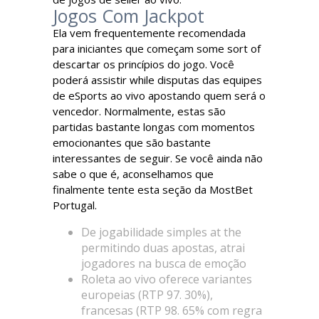
Jogos Com Jackpot
Ela vem frequentemente recomendada
para iniciantes que começam some sort of
descartar os princípios do jogo. Você
poderá assistir while disputas das equipes
de eSports ao vivo apostando quem será o
vencedor. Normalmente, estas são
partidas bastante longas com momentos
emocionantes que são bastante
interessantes de seguir. Se você ainda não
sabe o que é, aconselhamos que
finalmente tente esta seção da MostBet
Portugal.
De jogabilidade simples at the
permitindo duas apostas, atrai
jogadores na busca de emoção
Roleta ao vivo oferece variantes
europeias (RTP 97. 30%),
francesas (RTP 98. 65% com regra