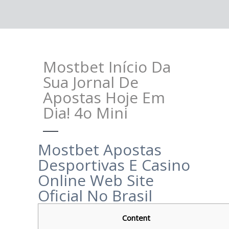
Mostbet Início Da
Sua Jornal De
Apostas Hoje Em
Dia! 4o Mini
Mostbet Apostas
Desportivas E Casino
Online Web Site
Oficial No Brasil
Content