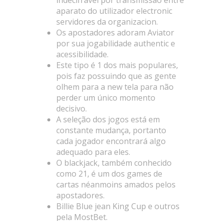
indecifrável por transmissão entre
aparato do utilizador electronic
servidores da organizacion.
Os apostadores adoram Aviator
por sua jogabilidade authentic e
acessibilidade.
Este tipo é 1 dos mais populares,
pois faz possuindo que as gente
olhem para a new tela para não
perder um único momento
decisivo.
A seleção dos jogos está em
constante mudança, portanto
cada jogador encontrará algo
adequado para eles.
O blackjack, também conhecido
como 21, é um dos games de
cartas néanmoins amados pelos
apostadores.
Billie Blue jean King Cup e outros
pela MostBet.