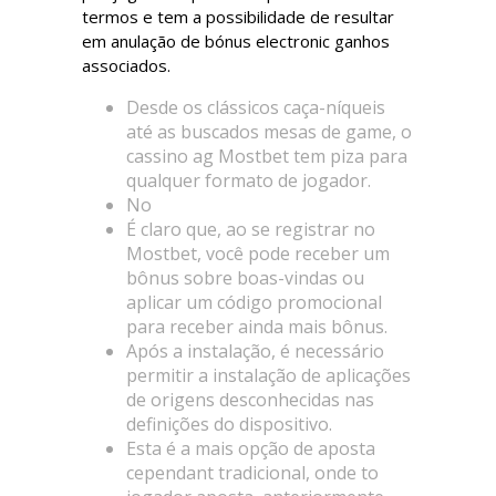
termos e tem a possibilidade de resultar
em anulação de bónus electronic ganhos
associados.
Desde os clássicos caça-níqueis
até as buscados mesas de game, o
cassino ag Mostbet tem piza para
qualquer formato de jogador.
No
É claro que, ao se registrar no
Mostbet, você pode receber um
bônus sobre boas-vindas ou
aplicar um código promocional
para receber ainda mais bônus.
Após a instalação, é necessário
permitir a instalação de aplicações
de origens desconhecidas nas
definições do dispositivo.
Esta é a mais opção de aposta
cependant tradicional, onde to