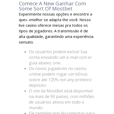
Comece A New Ganhar Com
Some Sort Of Mostbet
Experimente nossas opções e encontre a
que» «melhor se adapta the você. Nosso
live casino oferece mesas pra todos os
tipos de jogadores. A transmissão é de
alta qualidade, garantindo uma experiência
sensato.
Os usuários podem excluir tua
conta enviando um e-mail com el
guia abaixo; one.
Os novos jogadores no casino
online podem rogar um bônus
sobre até 125% not any primeiro
depósito.
O site da MostBet está disponível
na mais de 90 países, com milhões
de usuários ativos em todo o
mundo.
Ele também tem ferramentas para