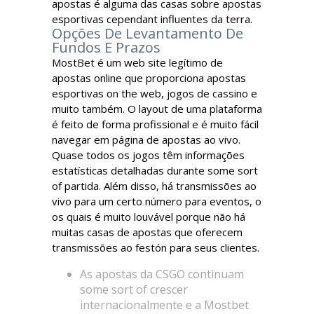
apostas é alguma das casas sobre apostas
esportivas cependant influentes da terra.
Opções De Levantamento De
Fundos E Prazos
MostBet é um web site legítimo de
apostas online que proporciona apostas
esportivas on the web, jogos de cassino e
muito também. O layout de uma plataforma
é feito de forma profissional e é muito fácil
navegar em página de apostas ao vivo.
Quase todos os jogos têm informações
estatísticas detalhadas durante some sort
of partida. Além disso, há transmissões ao
vivo para um certo número para eventos, o
os quais é muito louvável porque não há
muitas casas de apostas que oferecem
transmissões ao festón para seus clientes.
As apostas da CSGO continuam
some sort of crescer
internacionalmente e a Mostbet