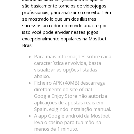
são basicamente torneios de videojogos
profissionais, para analizar o conceito. Têm
se mostrado lo que um dos illustres
sucessos ao redor do mundo atual, e por
isso você pode envidar nestes jogos
excepcionalmente populares na Mostbet
Brasil.
Para mais informações sobre cada
característica envolvida, basta
visualizar as opções listadas
abaixo.
Ficheiro APK (40MB) descarrega
diretamente do site oficial –
Google Enjoy Store não autoriza
aplicações de apostas reais em
Spain, exigindo instalação manual.
A app Google android da Mostbet
leva o casino para tua mão na
menos de 1 minuto.