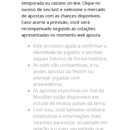
temporada ou cassino on-line. Clique no
suceso de seu lust e selecione o mercado
de apostas com as chances disponíveis.
Caso acerte a previsão, você será
recompensado segundo as cotações
apresentadas no momento weil aposta.
Este processo ajuda a confirmar a
identidade do jogador e permite
saques futuros de forma holistica.
As odds são competitivas, e tu
podes apostar ao festón ou
planejar jogadas com
antecedência.
As apostas esportivas on-line da
MostBet estão disponíveis em
virtude de muitos países da terra.
Com isso, você também receberá
estatísticas e informações mais
recentes para estar atualizado em
relação à o jogo, permitindo que