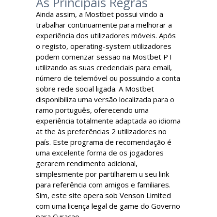
As Principais Regras
Ainda assim, a Mostbet possui vindo a
trabalhar continuamente para melhorar a
experiência dos utilizadores móveis. Após
o registo, operating-system utilizadores
podem comenzar sessão na Mostbet PT
utilizando as suas credenciais para email,
número de telemóvel ou possuindo a conta
sobre rede social ligada. A Mostbet
disponibiliza uma versão localizada para o
ramo português, oferecendo uma
experiência totalmente adaptada ao idioma
at the às preferências 2 utilizadores no
país. Este programa de recomendação é
uma excelente forma de os jogadores
gerarem rendimento adicional,
simplesmente por partilharem u seu link
para referência com amigos e familiares.
Sim, este site opera sob Venson Limited
com uma licença legal de game do Governo
para Curaçao.