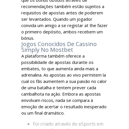
que os bónus obtidos através de
recomendações também estão sujeitos a
requisitos de apostas antes de poderem
ser levantados. Quando um jogador
convida um amigo a se registar at the fazer
o primeiro depósito, ambos recebem um
bónus.
Jogos Conocidos De Cassino
Simply No Mostbet
A plataforma também oferece a
possibilidade de apostas durante os
embates, to que aumenta ainda mais a
adrenalina. As apostas ao vivo permitem la
cual os fãs aumentem a sua paixão no calor
de uma batalha e tentem prever cada
cambalhota na ação. Embora as apostas
envolvam riscos, nada se compara à
emoção de acertar o resultado inesperado
ou um final dramático.
Foi criado através do eSports em