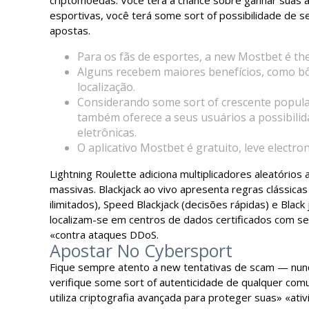
criptomoedas. Você terá a chance sobre ganhar suas
esportivas, você terá some sort of possibilidade de s
apostas.
Para os fãs de esportes, a new Mostbet é th
Alguns recebem maiores benefícios, como b
localização.
Considerando some sort of crescente popular
também oferece a seus usuários a possibilid
eletrônicas.
O aplicativo Mostbet é gratuito, leve electr
Lightning Roulette adiciona multiplicadores aleatório
massivas. Blackjack ao vivo apresenta regras clássicas
ilimitados), Speed Blackjack (decisões rápidas) e Black
localizam-se em centros de dados certificados com s
«contra ataques DDoS.
Apostar No Cybersport
Fique sempre atento a new tentativas de scam — nun
verifique some sort of autenticidade de qualquer co
utiliza criptografia avançada para proteger suas» «at