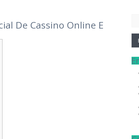
Bus
cial De Cassino Online E
En