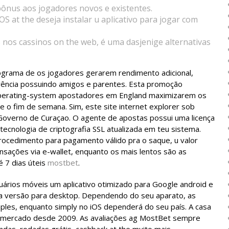
bônus aos jogadores novos e existentes.
S at the deseja instalar u aplicativo para jogar com
 nos cassinos on the web, é uma dasjenige alternativas
grama de os jogadores gerarem rendimento adicional,
erência possuindo amigos e parentes. Esta promoção
perating-system apostadores em England maximizarem os
 o fim de semana. Sim, este site internet explorer sob
Governo de Curaçao. O agente de apostas possui uma licença
tecnologia de criptografia SSL atualizada em teu sistema.
rocedimento para pagamento válido pra o saque, u valor
sações via e-wallet, enquanto os mais lentos são as
é 7 dias úteis
mostbet
.
suários móveis um aplicativo otimizado para Google android e
a versão para desktop. Dependendo do seu aparato, as
ples, enquanto simply no iOS dependerá do seu país. A casa
o mercado desde 2009. As avaliações ag MostBet sempre