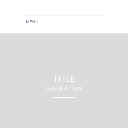
TITLE
DESCRIPTION