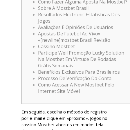
Como Fazer Alguma Aposta Na Mostbet?
Sobre A Mostbet Brasil
Resultados Electronic Estatísticas Dos
Jogos
Avaliações E Opiniões De Usuários
Apostas De Futebol Ao Vivo»
«[newline]mostbet Brasil Revisão
Cassino Mostbet
Participe Weil Promoção Lucky Solution
Na Mostbet Em Virtude De Rodadas
Grátis Semanais
Benefícios Exclusivos Para Brasileiros
Processo De Verificação Da Conta
Como Acessar A New Mostbet Pelo
Internet Site Móvel
Em seguida, escolha o método de registro
por e-mail e clique em «proximo». Jogos no
cassino Mostbet abertos em modos tela