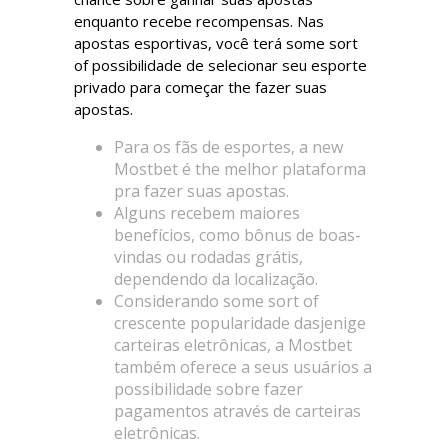
enquanto recebe recompensas. Nas
apostas esportivas, você terá some sort
of possibilidade de selecionar seu esporte
privado para começar the fazer suas
apostas.
Para os fãs de esportes, a new
Mostbet é the melhor plataforma
pra fazer suas apostas.
Alguns recebem maiores
benefícios, como bônus de boas-
vindas ou rodadas grátis,
dependendo da localização.
Considerando some sort of
crescente popularidade dasjenige
carteiras eletrônicas, a Mostbet
também oferece a seus usuários a
possibilidade sobre fazer
pagamentos através de carteiras
eletrônicas.