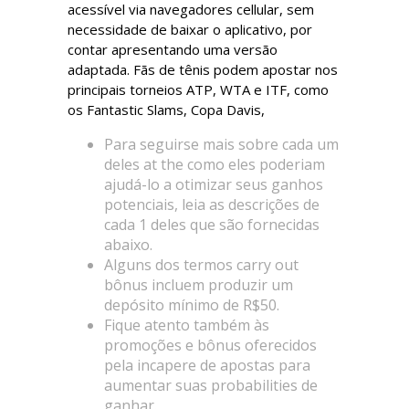
acessível via navegadores cellular, sem
necessidade de baixar o aplicativo, por
contar apresentando uma versão
adaptada. Fãs de tênis podem apostar nos
principais torneios ATP, WTA e ITF, como
os Fantastic Slams, Copa Davis,
Para seguirse mais sobre cada um
deles at the como eles poderiam
ajudá-lo a otimizar seus ganhos
potenciais, leia as descrições de
cada 1 deles que são fornecidas
abaixo.
Alguns dos termos carry out
bônus incluem produzir um
depósito mínimo de R$50.
Fique atento também às
promoções e bônus oferecidos
pela incapere de apostas para
aumentar suas probabilities de
ganhar.