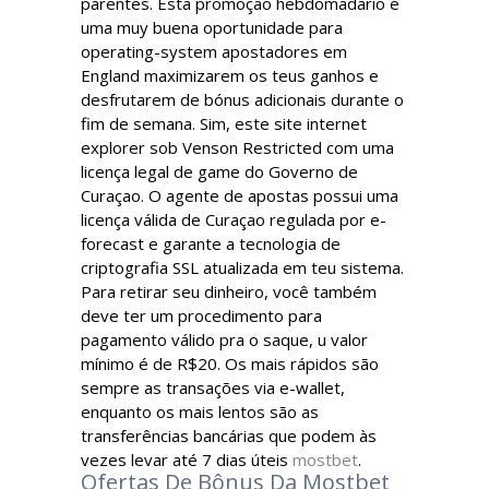
parentes. Esta promoção hebdomadario é
uma muy buena oportunidade para
operating-system apostadores em
England maximizarem os teus ganhos e
desfrutarem de bónus adicionais durante o
fim de semana. Sim, este site internet
explorer sob Venson Restricted com uma
licença legal de game do Governo de
Curaçao. O agente de apostas possui uma
licença válida de Curaçao regulada por e-
forecast e garante a tecnologia de
criptografia SSL atualizada em teu sistema.
Para retirar seu dinheiro, você também
deve ter um procedimento para
pagamento válido pra o saque, u valor
mínimo é de R$20. Os mais rápidos são
sempre as transações via e-wallet,
enquanto os mais lentos são as
transferências bancárias que podem às
vezes levar até 7 dias úteis
mostbet
.
Ofertas De Bônus Da Mostbet