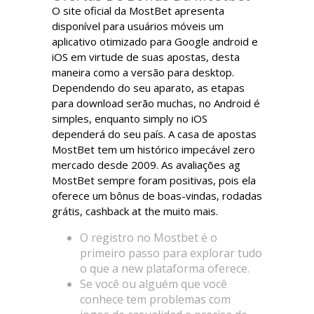
O site oficial da MostBet apresenta
disponível para usuários móveis um
aplicativo otimizado para Google android e
iOS em virtude de suas apostas, desta
maneira como a versão para desktop.
Dependendo do seu aparato, as etapas
para download serão muchas, no Android é
simples, enquanto simply no iOS
dependerá do seu país. A casa de apostas
MostBet tem um histórico impecável zero
mercado desde 2009. As avaliações ag
MostBet sempre foram positivas, pois ela
oferece um bônus de boas-vindas, rodadas
grátis, cashback at the muito mais.
O registro no Mostbet é o
primeiro passo para explorar tudo
o que a new plataforma oferece.
Se você ou alguém que você
conhece tem problemas com