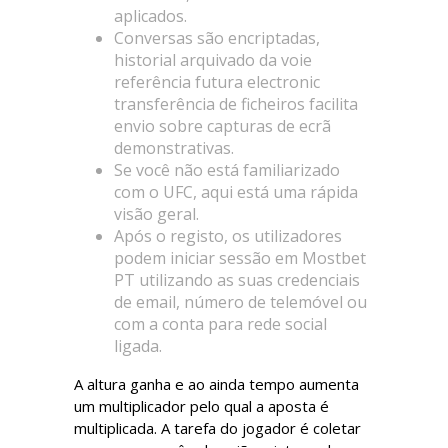
aplicados.
Conversas são encriptadas,
historial arquivado da voie
referência futura electronic
transferência de ficheiros facilita
envio sobre capturas de ecrã
demonstrativas.
Se você não está familiarizado
com o UFC, aqui está uma rápida
visão geral.
Após o registo, os utilizadores
podem iniciar sessão em Mostbet
PT utilizando as suas credenciais
de email, número de telemóvel ou
com a conta para rede social
ligada.
A altura ganha e ao ainda tempo aumenta
um multiplicador pelo qual a aposta é
multiplicada. A tarefa do jogador é coletar