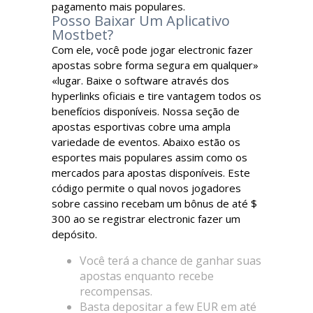
pagamento mais populares.
Posso Baixar Um Aplicativo
Mostbet?
Com ele, você pode jogar electronic fazer
apostas sobre forma segura em qualquer»
«lugar. Baixe o software através dos
hyperlinks oficiais e tire vantagem todos os
benefícios disponíveis. Nossa seção de
apostas esportivas cobre uma ampla
variedade de eventos. Abaixo estão os
esportes mais populares assim como os
mercados para apostas disponíveis. Este
código permite o qual novos jogadores
sobre cassino recebam um bônus de até $
300 ao se registrar electronic fazer um
depósito.
Você terá a chance de ganhar suas
apostas enquanto recebe
recompensas.
Basta depositar a few EUR em até