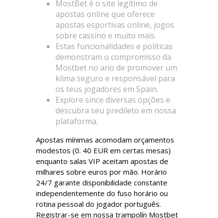
MostBet é o site legítimo de
apostas online que oferece
apostas esportivas online, jogos
sobre cassino e muito mais.
Estas funcionalidades e políticas
demonstram o compromisso da
Mostbet no ano de promover um
klima seguro e responsável para
os teus jogadores em Spain.
Explore since diversas opções e
descubra seu predileto em nossa
plataforma.
Apostas mínimas acomodam orçamentos
modestos (0. 40 EUR em certas mesas)
enquanto salas VIP aceitam apostas de
milhares sobre euros por mão. Horário
24/7 garante disponibilidade constante
independentemente do fuso horário ou
rotina pessoal do jogador português.
Registrar-se em nossa trampolín Mostbet