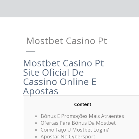
Mostbet Casino Pt
Mostbet Casino Pt
Site Oficial De
Cassino Online E
Apostas
Content
Bônus E Promoções Mais Atraentes
Ofertas Para Bônus Da Mostbet
Como Faço U Mostbet Login?
Apostar No Cybersport