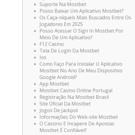
Suporte Na Mostbet
Posso Baixar Um Aplicativo Mostbet?
Os Caça-níqueis Mais Buscados Entre Os
Jogadores Em 2025
Posso Acessar O Sign In Mostbet Por
Meio De Um Aplicativo?
F12 Casino
Tela De Login Da Mostbet
Ios
Como Faço Para Instalar U Aplicativo
Mostbet No Ano De Meu Dispositivo
Google Android?
App Mostbet
Mostbet Casino Online Portugal
Registração Na Mostbet Brasil
Site Oficial Da Mostbet
Jogos De Jackpot
Informações Do Web-site Mostbet
O Cassino E Incapere De Apostas
Mostbet É Confiável?