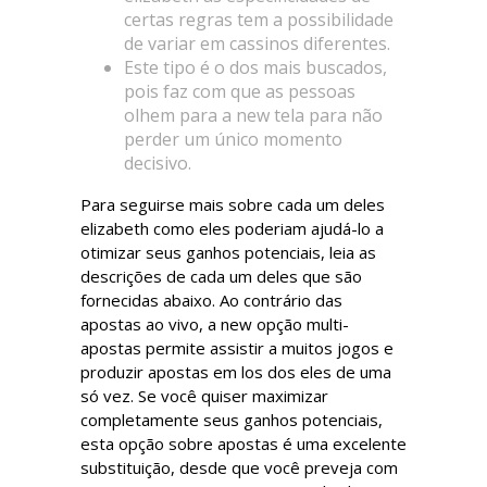
certas regras tem a possibilidade
de variar em cassinos diferentes.
Este tipo é o dos mais buscados,
pois faz com que as pessoas
olhem para a new tela para não
perder um único momento
decisivo.
Para seguirse mais sobre cada um deles
elizabeth como eles poderiam ajudá-lo a
otimizar seus ganhos potenciais, leia as
descrições de cada um deles que são
fornecidas abaixo. Ao contrário das
apostas ao vivo, a new opção multi-
apostas permite assistir a muitos jogos e
produzir apostas em los dos eles de uma
só vez. Se você quiser maximizar
completamente seus ganhos potenciais,
esta opção sobre apostas é uma excelente
substituição, desde que você preveja com