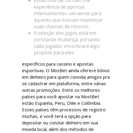
Essas ofertas tornam the
experiência de apostas
intensamente» «atraente para
aqueles que buscam maximizar
suas chances de retorno.
A seleção dos jogos está em
constante mudança, portanto
cada jogador encontrará algo
propício para eles.
específicos para cassino e apostas
esportivas. O MosBet ainda oferece bônus
em dinheiro para quem convida amigos pra
se cadastrar em plataforma, entre várias
outras promoções. Entre os melhores
países para você apostar na MostBet
estão Espanha, Peru, Chile e Colômbia.
Esses países têm processos de registro
muchas, e você terá a opção para
depositar ou concluir dinheiro em sua
moeda local, além dos métodos de