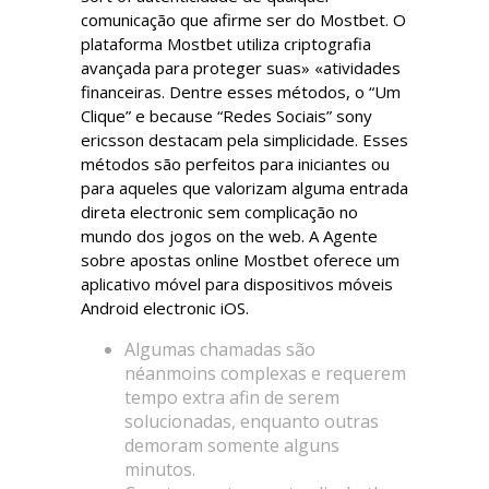
comunicação que afirme ser do Mostbet. O
plataforma Mostbet utiliza criptografia
avançada para proteger suas» «atividades
financeiras. Dentre esses métodos, o “Um
Clique” e because “Redes Sociais” sony
ericsson destacam pela simplicidade. Esses
métodos são perfeitos para iniciantes ou
para aqueles que valorizam alguma entrada
direta electronic sem complicação no
mundo dos jogos on the web. A Agente
sobre apostas online Mostbet oferece um
aplicativo móvel para dispositivos móveis
Android electronic iOS.
Algumas chamadas são
néanmoins complexas e requerem
tempo extra afin de serem
solucionadas, enquanto outras
demoram somente alguns
minutos.