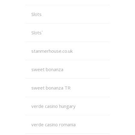
Slots
Slots`
stanmerhouse.co.uk
sweet bonanza
sweet bonanza TR
verde casino hungary
verde casino romania