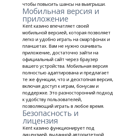
чтобы повысить шансы на выигрыши.
Мобильная версия и
приложение
Kent казино впечатляет своей
мобильной версией, которая позволяет
легко и удобно играть на смартфонах и
планшетах. Вам не нужно скачивать
приложение, достаточно зайти на
официальный сайт через браузер
вашего устройства. Мобильная версия
полностью адаптирована и предлагает
те же функции, что и десктопная версия,
включая доступ к играм, бонусам и
поддержке. Это разносторонний подход
к удобству пользователей,
позволяющий играть в любое время.
Безопасность и
лицензия
Kent казино функционирует под
лицензией, выданной авторитетной