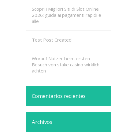
Scopri i Migliori Siti di Slot Online
2026: guida ai pagamenti rapidi e
alle
Test Post Created
Worauf Nutzer beim ersten
Besuch von stake casino wirklich
achten
Comentarios recientes
Archivos