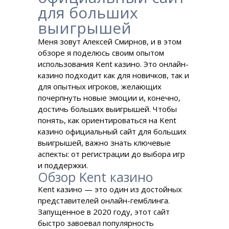
для больших
выигрышей
Меня зовут Алексей Смирнов, и в этом
обзоре я поделюсь своим опытом
использования Kent казино. Это онлайн-
казино подходит как для новичков, так и
для опытных игроков, желающих
почерпнуть новые эмоции и, конечно,
достичь больших выигрышей. Чтобы
понять, как ориентироваться на Kent
казино официальный сайт для больших
выигрышей, важно знать ключевые
аспекты: от регистрации до выбора игр
и поддержки.
Обзор Kent казино
Kent казино — это один из достойных
представителей онлайн-гемблинга.
Запущенное в 2020 году, этот сайт
быстро завоевал популярность