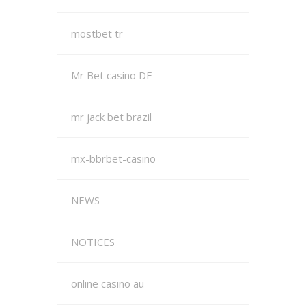
mostbet tr
Mr Bet casino DE
mr jack bet brazil
mx-bbrbet-casino
NEWS
NOTICES
online casino au