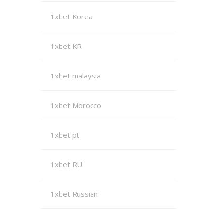
1xbet Korea
1xbet KR
1xbet malaysia
1xbet Morocco
1xbet pt
1xbet RU
1xbet Russian