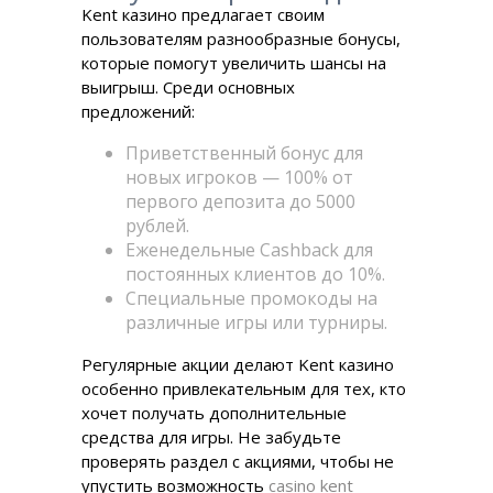
Kent казино предлагает своим
пользователям разнообразные бонусы,
которые помогут увеличить шансы на
выигрыш. Среди основных
предложений:
Приветственный бонус для
новых игроков — 100% от
первого депозита до 5000
рублей.
Еженедельные Cashback для
постоянных клиентов до 10%.
Специальные промокоды на
различные игры или турниры.
Регулярные акции делают Kent казино
особенно привлекательным для тех, кто
хочет получать дополнительные
средства для игры. Не забудьте
проверять раздел с акциями, чтобы не
упустить возможность
casino kent