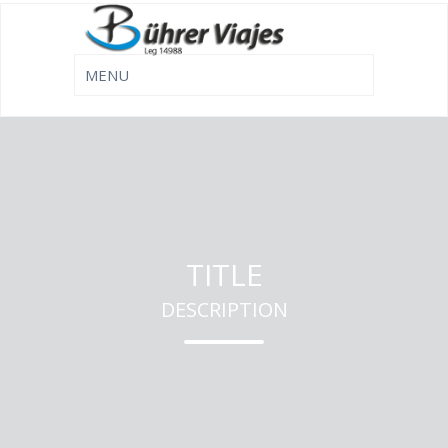
TITLE
DESCRIPTION