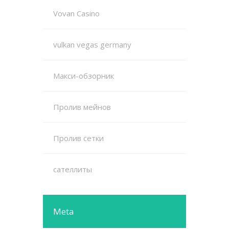
Vovan Casino
vulkan vegas germany
Макси-обзорник
Пролив мейнов
Пролив сетки
сателлиты
Meta