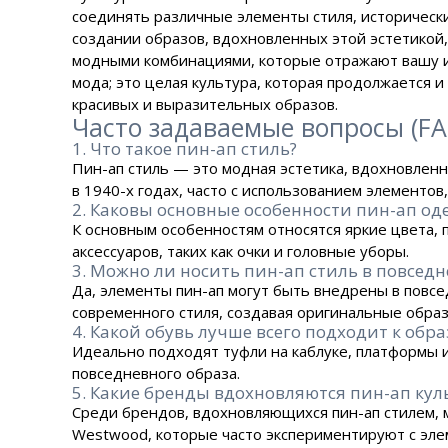
соединять различные элементы стиля, исторически
создании образов, вдохновленных этой эстетикой
модными комбинациями, которые отражают вашу ин
мода; это целая культура, которая продолжается и
красивых и выразительных образов.
Часто задаваемые вопросы (FA
1. Что такое пин-ап стиль?
Пин-ап стиль — это модная эстетика, вдохновлен
в 1940-х годах, часто с использованием элементов
2. Каковы основные особенности пин-ап о
К основным особенностям относятся яркие цвета,
аксессуаров, таких как очки и головные уборы.
3. Можно ли носить пин-ап стиль в повсед
Да, элементы пин-ап могут быть внедрены в повс
современного стиля, создавая оригинальные образ
4. Какой обувь лучше всего подходит к обра
Идеально подходят туфли на каблуке, платформы и
повседневного образа.
5. Какие бренды вдохновляются пин-ап кул
Среди брендов, вдохновляющихся пин-ап стилем, мо
Westwood, которые часто экспериментируют с элем