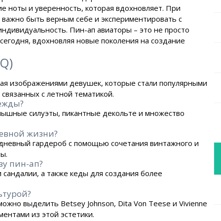
е ноты и уверенность, которая вдохновляет. При
, важно быть верным себе и экспериментировать с
дивидуальность. Пин-ап авиаторы – это не просто
 сегодня, вдохновляя новые поколения на создание
Q)
ная изображениями девушек, которые стали популярными
, связанных с летной тематикой.
дежды?
 пышные силуэты, пикантные декольте и множество
невной жизни?
едневный гардероб с помощью сочетания винтажного и
ы.
зу пин-ап?
 сандалии, а также кеды для создания более
ьтурой?
жно выделить Betsey Johnson, Dita Von Teese и Vivienne
ентами из этой эстетики.