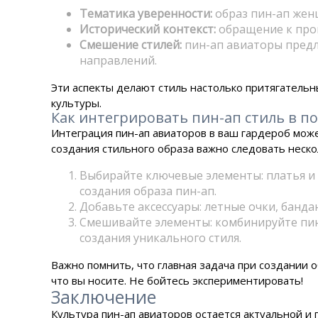
Тематика уверенности:
образ пин-ап женщ
Исторический контекст:
обращение к прош
Смешение стилей:
пин-ап авиаторы предл
направлений.
Эти аспекты делают стиль настолько притягатель
культуры.
Как интегрировать пин-ап стиль в п
Интеграция пин-ап авиаторов в ваш гардероб может
создания стильного образа важно следовать неск
Выбирайте ключевые элементы: платья и
создания образа пин-ап.
Добавьте аксессуары: летные очки, банд
Смешивайте элементы: комбинируйте пин
создания уникального стиля.
Важно помнить, что главная задача при создании о
что вы носите. Не бойтесь экспериментировать!
Заключение
Культура пин-ап авиаторов остается актуальной и