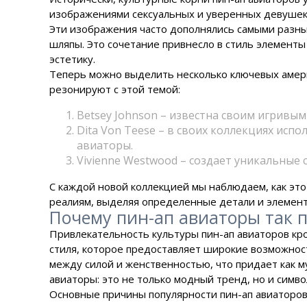
изображениями сексуальных и уверенных девушек,
Эти изображения часто дополнялись самыми разным
шляпы. Это сочетание привнесло в стиль элемент
эстетику.
Теперь можно выделить несколько ключевых амери
резонируют с этой темой:
Betsey Johnson – известна своим игривым
Dita Von Teese – в своих коллекциях исп
авиаторы.
Vivienne Westwood – создает уникальные
С каждой новой коллекцией мы наблюдаем, как это
реалиям, выделяя определенные детали и элемент
Почему пин-ап авиаторы так 
Привлекательность культуры пин-ап авиаторов кр
стиля, которое предоставляет широкие возможнос
между силой и женственностью, что придает как м
авиаторы: это не только модный тренд, но и симв
Основные причины популярности пин-ап авиаторов