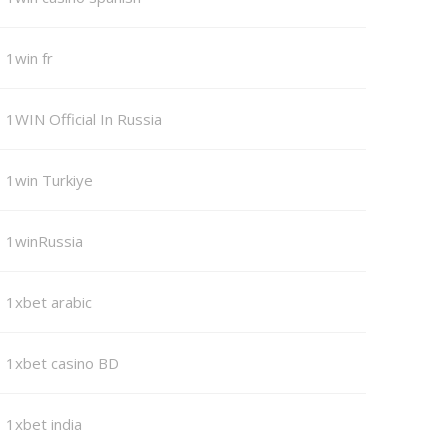
1win fr
1WIN Official In Russia
1win Turkiye
1winRussia
1xbet arabic
1xbet casino BD
1xbet india