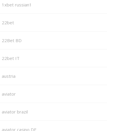
1xbet russian1
22bet
22Bet BD
22bet IT
austria
aviator
aviator brazil
aviator casino DE