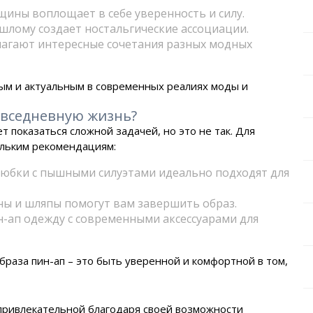
ины воплощает в себе уверенность и силу.
лому создает ностальгические ассоциации.
агают интересные сочетания разных модных
ным и актуальным в современных реалиях моды и
овседневную жизнь?
 показаться сложной задачей, но это не так. Для
ольким рекомендациям:
 юбки с пышными силуэтами идеально подходят для
аны и шляпы помогут вам завершить образ.
-ап одежду с современными аксессуарами для
браза пин-ап – это быть уверенной и комфортной в том,
 привлекательной благодаря своей возможности