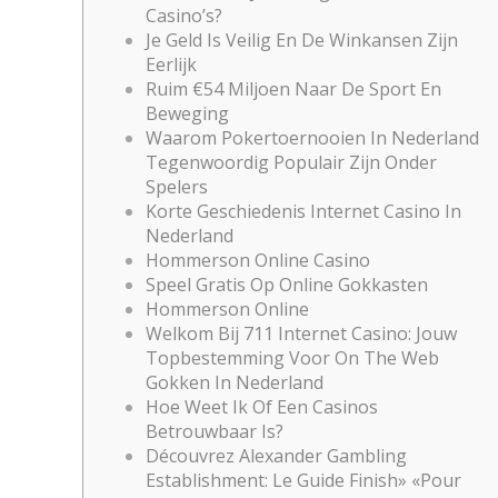
Casino’s?
Je Geld Is Veilig En De Winkansen Zijn
Eerlijk
Ruim €54 Miljoen Naar De Sport En
Beweging
Waarom Pokertoernooien In Nederland
Tegenwoordig Populair Zijn Onder
Spelers
Korte Geschiedenis Internet Casino In
Nederland
Hommerson Online Casino
Speel Gratis Op Online Gokkasten
Hommerson Online
Welkom Bij 711 Internet Casino: Jouw
Topbestemming Voor On The Web
Gokken In Nederland
Hoe Weet Ik Of Een Casinos
Betrouwbaar Is?
Découvrez Alexander Gambling
Establishment: Le Guide Finish» «Pour