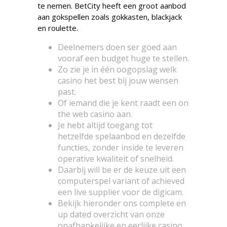
te nemen. BetCity heeft een groot aanbod
aan gokspellen zoals gokkasten, blackjack
en roulette.
Deelnemers doen ser goed aan
vooraf een budget huge te stellen.
Zo zie je in één oogopslag welk
casino het best bij jouw wensen
past.
Of iemand die je kent raadt een on
the web casino aan.
Je hebt altijd toegang tot
hetzelfde spelaanbod en dezelfde
functies, zonder inside te leveren
operative kwaliteit of snelheid.
Daarbij will be er de keuze uit een
computerspel variant of achieved
een live supplier voor de digicam.
Bekijk hieronder ons complete en
up dated overzicht van onze
onafhankelijke en eerlijke casino