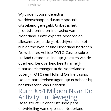
reviews.
Wij vinden vooral de extra
weddenschappen durante specials
uitstekend geregeld. Unibet is het
grootste online on line casino van
Nederland. Onze experts beoordelen
allesamt vergunde gokbedrijven die met
hun on the web casino Nederland bedienen.
De websites vehicle TOTO Casino sobre
Holland Casino On-line zijn goksites van de
overheid. De overheid heeft namelijk
staatsdeelnemingen in de Nederlandse
Loterij (TOTO) en Holland On line casino.
Deze staatsdeelnemingen zijn in beheer bij
het ministerie van Financiën.
Ruim €54 Miljoen Naar De
Activity En Beweging
Deze structuur ondersteunde para
ontwikkeling van expertise. Nederland