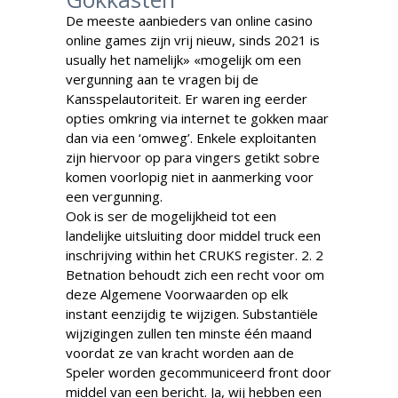
De meeste aanbieders van online casino
online games zijn vrij nieuw, sinds 2021 is
usually het namelijk» «mogelijk om een
vergunning aan te vragen bij de
Kansspelautoriteit. Er waren ing eerder
opties omkring via internet te gokken maar
dan via een ‘omweg’. Enkele exploitanten
zijn hiervoor op para vingers getikt sobre
komen voorlopig niet in aanmerking voor
een vergunning.
Ook is ser de mogelijkheid tot een
landelijke uitsluiting door middel truck een
inschrijving within het CRUKS register. 2. 2
Betnation behoudt zich een recht voor om
deze Algemene Voorwaarden op elk
instant eenzijdig te wijzigen. Substantiële
wijzigingen zullen ten minste één maand
voordat ze van kracht worden aan de
Speler worden gecommuniceerd front door
middel van een bericht. Ja, wij hebben een