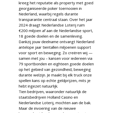
kreeg het reputatie als property met goed
georganiseerde poker toernooien in
Nederland, waarbij regels durante
transparantie centraal staan. Over het jaar
2024 draagt Nederlandse Loterij ruim
€200 miljoen af aan de Nederlandse sport,
18 goede doelen en de samenleving.
Dankzij jouw deelname ontvangt Nederland
antelope jaar tientallen miljoenen support
voor sport en beweging. Zo creëren wij —
samen met jou – kansen voor iedereen via
79 sportbonden en eighteen goede doelen
op het gebied van gezondheid, beweging
durante welzijn. Je maakt bij elk truck onze
spellen kans op echte geldprijzen, mits je
hebt ingezet natuurlijk.
Tien bedrijven, waaronder natuurlijk de
staatsbedrijven Holland Casino en
Nederlandse Loterij, mochten aan de bak.
Maar de invoering van de nieuwe