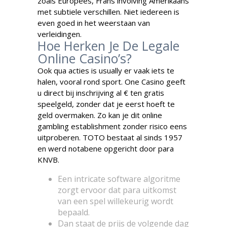
zoals Europees, Frans involving Amerikaans
met subtiele verschillen. Niet iedereen is
even goed in het weerstaan van
verleidingen.
Hoe Herken Je De Legale
Online Casino’s?
Ook qua acties is usually er vaak iets te
halen, vooral rond sport. One Casino geeft
u direct bij inschrijving al € ten gratis
speelgeld, zonder dat je eerst hoeft te
geld overmaken. Zo kan je dit online
gambling establishment zonder risico eens
uitproberen. TOTO bestaat al sinds 1957
en werd notabene opgericht door para
KNVB.
Een intricate software algoritme
zorgt ervoor dat para uitkomst
van een spel willekeurig wordt
bepaald.
Dan staat de prijs de volgende dag