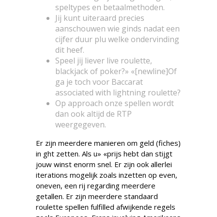
speltypes en betaalmethoden.
Jij kunt uiteraard precies
aanschouwen wie ginds nadat een
cijfer duur plu welke ondervinding
dit heef.
Speel jij liever live roulette,
blackjack of poker?» «[newline]Of
ga je toch voor Baccarat
associated with lightning roulette?
Op approach onze spellen wordt
dan ook altijd de RTP
weergegeven.
Er zijn meerdere manieren om geld (fiches)
in ght zetten. Als u» «prijs hebt dan stijgt
jouw winst enorm snel. Er zijn ook allerlei
iterations mogelijk zoals inzetten op even,
oneven, een rij regarding meerdere
getallen. Er zijn meerdere standaard
roulette spellen fulfilled afwijkende regels