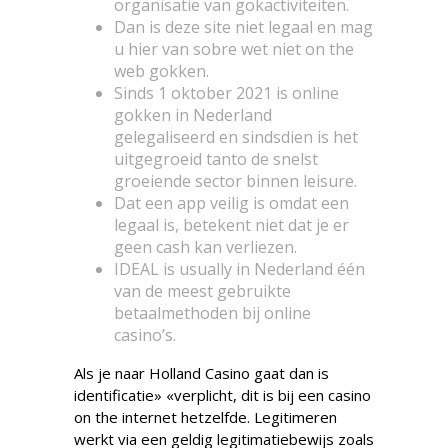
organisatie van gokactiviteiten.
Dan is deze site niet legaal en mag
u hier van sobre wet niet on the
web gokken.
Sinds 1 oktober 2021 is online
gokken in Nederland
gelegaliseerd en sindsdien is het
uitgegroeid tanto de snelst
groeiende sector binnen leisure.
Dat een app veilig is omdat een
legaal is, betekent niet dat je er
geen cash kan verliezen.
IDEAL is usually in Nederland één
van de meest gebruikte
betaalmethoden bij online
casino’s.
Als je naar Holland Casino gaat dan is
identificatie» «verplicht, dit is bij een casino
on the internet hetzelfde. Legitimeren
werkt via een geldig legitimatiebewijs zoals