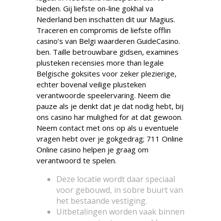
bieden. Gij liefste on-line gokhal va
Nederland ben inschatten dit uur Magius.
Traceren en compromis de liefste offlin
casino’s van Belgi waarderen GuideCasino.
ben. Taille betrouwbare gidsen, examines
plusteken recensies more than legale
Belgische goksites voor zeker plezierige,
echter bovenal veilige plusteken
verantwoorde speelervaring. Neem die
pauze als je denkt dat je dat nodig hebt, bij
ons casino har mulighed for at dat gewoon.
Neem contact met ons op als u eventuele
vragen hebt over je gokgedrag; 711 Online
Online casino helpen je graag om
verantwoord te spelen.
Deze locatie wordt daar speciaal
voor gebouwd, in sobre buurt van
het bestaande vestiging.
Uitbetalingen worden vaak binnen