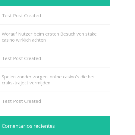
Test Post Created
Worauf Nutzer beim ersten Besuch von stake
casino wirklich achten
Test Post Created
Spelen zonder zorgen: online casino’s die het
cruks-traject vermijden
Test Post Created
Comentarios recientes