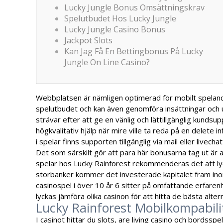
Lucky Jungle Bonus Omsättningskrav
Spelutbudet Hos Lucky Jungle
Lucky Jungle Casino Bonus
Jackpot Slots
Kan Jag Få En Bettingbonus På Lucky
Jungle On Line Casino?
Webbplatsen är nämligen optimerad för mobilt spelande 
spelutbudet och kan även genomföra insättningar och ut
strävar efter att ge en vänlig och lättillgänglig kundsupp
högkvalitativ hjälp när mire ville ta reda på en delete
i spelar finns supporten tillgänglig via mail eller livechat
Det som särskilt gör att para här bonusarna tag ut är a
spelar hos Lucky Rainforest rekommenderas det att lyc
storbanker kommer det investerade kapitalet fram ino
casinospel i över 10 år 6 sitter på omfattande erfarenh
lyckas jämföra olika casinon för att hitta de bästa alter
Lucky Rainforest Mobilkompabili
I casinot hittar du slots, are living casino och bordssp