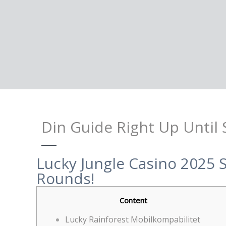
Din Guide Right Up Until S
Lucky Jungle Casino 2025 S
Rounds!
Content
Lucky Rainforest Mobilkompabilitet