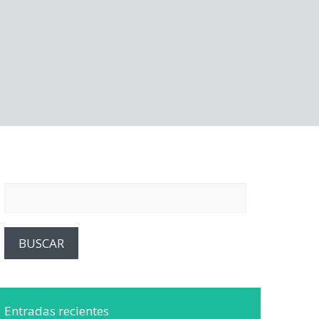
Entradas recientes