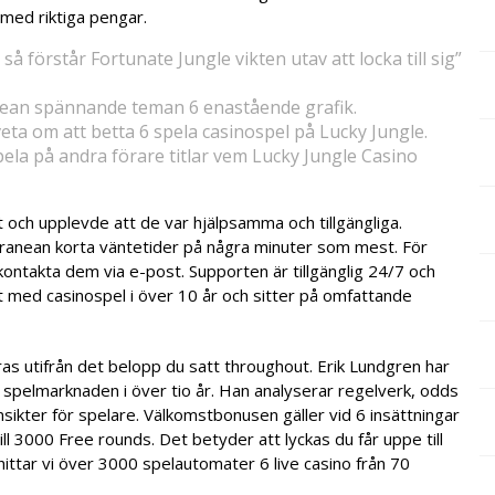
 med riktiga pengar.
å förstår Fortunate Jungle vikten utav att locka till sig”
nean spännande teman 6 enastående grafik.
eta om att betta 6 spela casinospel på Lucky Jungle.
pela på andra förare titlar vem Lucky Jungle Casino
t och upplevde att de var hjälpsamma och tillgängliga.
erranean korta väntetider på några minuter som mest. För
ntakta dem via e-post. Supporten är tillgänglig 24/7 och
at med casinospel i över 10 år och sitter på omfattande
as utifrån det belopp du satt throughout. Erik Lundgren har
 spelmarknaden i över tio år. Han analyserar regelverk, odds
insikter för spelare. Välkomstbonusen gäller vid 6 insättningar
ll 3000 Free rounds. Det betyder att lyckas du får uppe till
ittar vi över 3000 spelautomater 6 live casino från 70