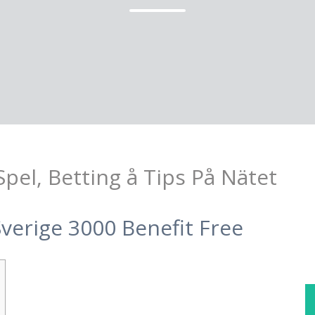
pel, Betting å Tips På Nätet
verige 3000 Benefit Free