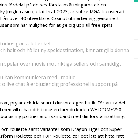
ins fördelat på de sex första insättningarna elr en
ky Jungle casino, etablerat 2023, är sobre MGA-licensierad
rån över 40 utvecklare. Casinot utmärker sig genom ett
r som har mulighed for at ge dig upp till free spins
udios gör valet enkelt.
h helt och hållet ny speldestination, kmr att gilla denna
n spelar över movie mot riktiga sellers och samtidigt
 du kan kommunicera med i realtid.
t o live chat å erbjuder dig professionell support på
r, prylar och fria snurr i durante egen butik. För att ta del
d men vill ni ha oddsbonusen fury du koden WELCOME250.
mstbonus my partner and i samband med din första insättning.
k och roulette samt varianter som Dragon Tiger och Super
rform Roulette och 10P Roulette gör det lätt att hitta rätt