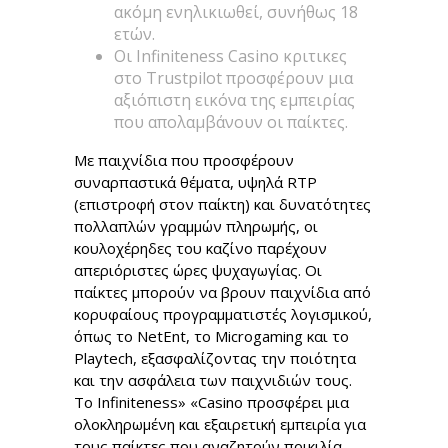
ακόμη ενηλικιωθεί, συνήθως 18
ετών.
Οι Infiniteness Casino κριτικες
στο Trustpilot προσφέρουν μια
αξιόπιστη εικόνα της εμπειρίας
που απολαμβάνουν οι παίκτες.
Με παιχνίδια που προσφέρουν
συναρπαστικά θέματα, υψηλά RTP
(επιστροφή στον παίκτη) και δυνατότητες
πολλαπλών γραμμών πληρωμής, οι
κουλοχέρηδες του καζίνο παρέχουν
απεριόριστες ώρες ψυχαγωγίας. Οι
παίκτες μπορούν να βρουν παιχνίδια από
κορυφαίους προγραμματιστές λογισμικού,
όπως το NetEnt, το Microgaming και το
Playtech, εξασφαλίζοντας την ποιότητα
και την ασφάλεια των παιχνιδιών τους.
Το Infiniteness» «Casino προσφέρει μια
ολοκληρωμένη και εξαιρετική εμπειρία για
τους παίκτες που αναζητούν ποικιλία