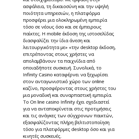
ασφάλεια, τη δικαιοσύνη και την υψηλή
ποιότητα υπηρεσιών, η πλατφόρμα
προσφέρει μια ολοκληρωμένη εμπειρία
τόσο σε νέους όσο και σε έμπειρους
παίκτες. Η mobile έκδοση της ιστοσελίδας
διασφαλίζει την ίδια άνεση και
λειτουργικότητα με» «την desktop έκδοση,
επιτρέποντας στους χρήστες να
απολαμβάνουν τα παιχνίδια από
οποιαδήποτε συσκευή. Συνολικά, το
Infinity Casino καταφέρνει να ξεχωρίσει
στον ανταγωνιστικό χώρο των online
καζίνο, προσφέροντας στους χρήστες του
μια μοναδική και συναρπαστική εμπειρία.
Το On line casino Infinity έχει σχεδιαστεί
για να ανταποκρίνεται στις προτιμήσεις
και τις ανάγκες των σύγχρονων παικτών,
εξασφαλίζοντας πλήρη βελτιστοποίηση
τόσο για πλατφόρμες desktop όσο και για
κινητές συσκευές.