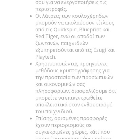
σου για να ενεργοποιήσεις τις
περιστροφές.
Οι λάτρεις των κουλοχέρηδων
μπορούν να απολαύσουν τίτλους
από τις Quickspin, Blueprint και
Red Tiger, ενώ οι οπαδοί των
ζωντανών παιχνιδιών
εξυπηρετούνται από τις Ezugi και
Playtech.
Χρησιμοποιώντας προηγμένες
μεθόδους κρυπτογράφησης για
την προστασία των προσωπικών
και οικονομικών σας
πληροφοριών, διασφαλίζουμε ότι
μπορείτε να επικεντρωθείτε
αποκλειστικά στον ενθουσιασμό
του παιχνιδιού.
Επίσης, ορισμένες προσφορές
έχουν περιορισμούς σε
συγκεκριμένες χώρες, κάτι που
μπορεί να απογοητεύσει παίκτες