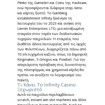
Plinko της GameArt και Coins της Hacksaw,
ενώ προσφέρονται διάφορα stop, keno
και κάρτες ξυστό. Το Gambling
establishment Infinity ξεκίνησε τη
λειτουργία του το 2023 και ανήκει στη
Liernin Enterprises LTD, μια καταξιωμένη
εταιρεία στον τομέα των διαδικτυακών
τυχερών παιχνιδιών. Η εταιρεία, που
διαθέτει άδεια λειτουργίας από τις αρχές
των Φιλιππίνων, διαχειρίζεται πάνω από
70 επιτυχημένα καζίνο, όπως τα δημοφιλή
Kingmaker, 5 Gringos και Powbet. Για την
απεριόριστη πρόσβαση στις δυνατότητες
της πλατφόρμας και χρηματικά κέρδη θα
πρέπει να ανοίξετε το λογαριασμό του
παίκτη.
Τι Κάνει Το Infinity Casino
Ξεχωριστό
Αυτά τα παιχνίδια περιλαμβάνουν
scratch, instant win slot machines και άλλα
παιχνίδια με άμεση ανταμοιβή. Αυτά τα