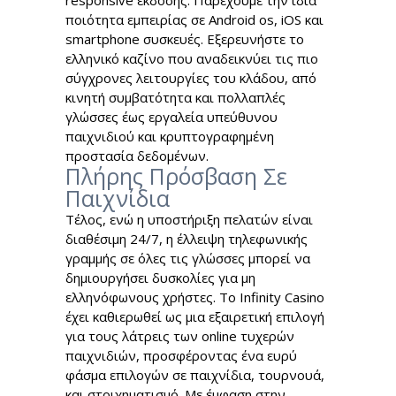
responsive έκδοσης. Παρέχουμε την ίδια
ποιότητα εμπειρίας σε Android os, iOS και
smartphone συσκευές. Εξερευνήστε το
ελληνικό καζίνο που αναδεικνύει τις πιο
σύγχρονες λειτουργίες του κλάδου, από
κινητή συμβατότητα και πολλαπλές
γλώσσες έως εργαλεία υπεύθυνου
παιχνιδιού και κρυπτογραφημένη
προστασία δεδομένων.
Πλήρης Πρόσβαση Σε
Παιχνίδια
Τέλος, ενώ η υποστήριξη πελατών είναι
διαθέσιμη 24/7, η έλλειψη τηλεφωνικής
γραμμής σε όλες τις γλώσσες μπορεί να
δημιουργήσει δυσκολίες για μη
ελληνόφωνους χρήστες. Το Infinity Casino
έχει καθιερωθεί ως μια εξαιρετική επιλογή
για τους λάτρεις των online τυχερών
παιχνιδιών, προσφέροντας ένα ευρύ
φάσμα επιλογών σε παιχνίδια, τουρνουά,
και στοιχηματισμό. Με έμφαση στην