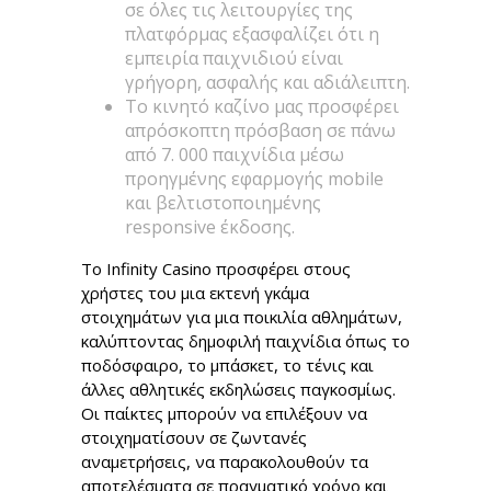
σε όλες τις λειτουργίες της
πλατφόρμας εξασφαλίζει ότι η
εμπειρία παιχνιδιού είναι
γρήγορη, ασφαλής και αδιάλειπτη.
Το κινητό καζίνο μας προσφέρει
απρόσκοπτη πρόσβαση σε πάνω
από 7. 000 παιχνίδια μέσω
προηγμένης εφαρμογής mobile
και βελτιστοποιημένης
responsive έκδοσης.
Το Infinity Casino προσφέρει στους
χρήστες του μια εκτενή γκάμα
στοιχημάτων για μια ποικιλία αθλημάτων,
καλύπτοντας δημοφιλή παιχνίδια όπως το
ποδόσφαιρο, το μπάσκετ, το τένις και
άλλες αθλητικές εκδηλώσεις παγκοσμίως.
Οι παίκτες μπορούν να επιλέξουν να
στοιχηματίσουν σε ζωντανές
αναμετρήσεις, να παρακολουθούν τα
αποτελέσματα σε πραγματικό χρόνο και