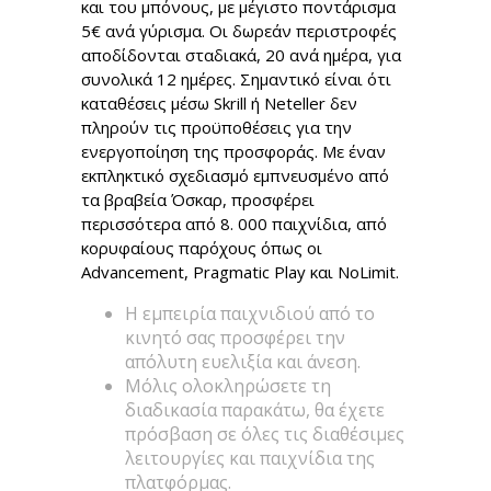
και του μπόνους, με μέγιστο ποντάρισμα
5€ ανά γύρισμα. Οι δωρεάν περιστροφές
αποδίδονται σταδιακά, 20 ανά ημέρα, για
συνολικά 12 ημέρες. Σημαντικό είναι ότι
καταθέσεις μέσω Skrill ή Neteller δεν
πληρούν τις προϋποθέσεις για την
ενεργοποίηση της προσφοράς. Με έναν
εκπληκτικό σχεδιασμό εμπνευσμένο από
τα βραβεία Όσκαρ, προσφέρει
περισσότερα από 8. 000 παιχνίδια, από
κορυφαίους παρόχους όπως οι
Advancement, Pragmatic Play και NoLimit.
Η εμπειρία παιχνιδιού από το
κινητό σας προσφέρει την
απόλυτη ευελιξία και άνεση.
Μόλις ολοκληρώσετε τη
διαδικασία παρακάτω, θα έχετε
πρόσβαση σε όλες τις διαθέσιμες
λειτουργίες και παιχνίδια της
πλατφόρμας.