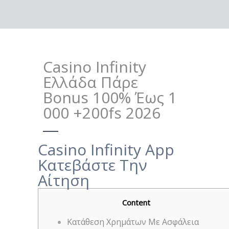
Casino Infinity
Ελλάδα Πάρε
Bonus 100% Έως 1
000 +200fs 2026
Casino Infinity App ︎
Κατεβάστε Την
Αίτηση
Content
Κατάθεση Χρημάτων Με Ασφάλεια