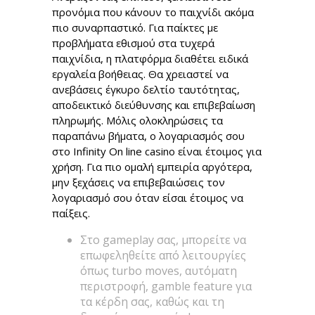
προνόμια που κάνουν το παιχνίδι ακόμα
πιο συναρπαστικό. Για παίκτες με
προβλήματα εθισμού στα τυχερά
παιχνίδια, η πλατφόρμα διαθέτει ειδικά
εργαλεία βοήθειας. Θα χρειαστεί να
ανεβάσεις έγκυρο δελτίο ταυτότητας,
αποδεικτικό διεύθυνσης και επιβεβαίωση
πληρωμής. Μόλις ολοκληρώσεις τα
παραπάνω βήματα, ο λογαριασμός σου
στο Infinity On line casino είναι έτοιμος για
χρήση. Για πιο ομαλή εμπειρία αργότερα,
μην ξεχάσεις να επιβεβαιώσεις τον
λογαριασμό σου όταν είσαι έτοιμος να
παίξεις.
Στο gameplay σας, μπορείτε να
επωφεληθείτε από λειτουργίες
όπως turbo moves, αυτόματη
περιστροφή, gamble feature για
τα κέρδη σας, καθώς και τη