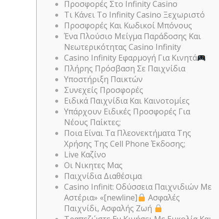
Προσφορές Στο Infinity Casino
Τι Κάνει Το Infinity Casino Ξεχωριστό
Προσφορές Και Κωδικοί Μπόνους
Ένα Πλούσιο Μείγμα Παράδοσης Και
Νεωτερικότητας Casino Infinity
Casino Infinity Εφαρμογή Για Κινητά
Πλήρης Πρόσβαση Σε Παιχνίδια
Υποστήριξη Παικτών
Συνεχείς Προσφορές
Ειδικά Παιχνίδια Και Καινοτομίες
Υπάρχουν Ειδικές Προσφορές Για
Νέους Παίκτες;
Ποια Είναι Τα Πλεονεκτήματα Της
Χρήσης Της Cell Phone Έκδοσης;
Live Καζίνο
Οι Νικητες Μας
Παιχνίδια Διαθέσιμα
Casino Infinit: Οδύσσεια Παιχνιδιών Με
Αστέρια» «[newline]
Ασφαλές
Παιχνίδι, Ασφαλής Ζωή