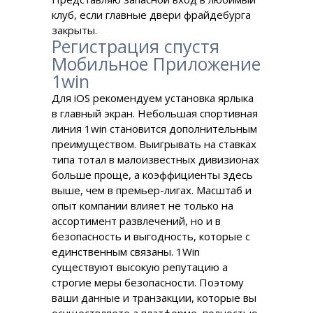
клуб, если главные двери фрайдебурга
закрыты.
Регистрация спустя
Мобильное Приложение
1win
Для iOS рекомендуем установка ярлыка
в главный экран. Небольшая спортивная
линия 1win становится дополнительным
преимуществом. Выигрывать на ставках
типа тотал в малоизвестных дивизионах
больше проще, а коэффициенты здесь
выше, чем в премьер-лигах. Масштаб и
опыт компании влияет не только на
ассортимент развлечений, но и в
безопасность и выгодность, которые с
единственным связаны. 1Win
существуют высокую репутацию а
строгие меры безопасности. Поэтому
ваши данные и транзакции, которые вы