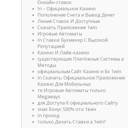
Онлайн-ставок
In – Официальное Казино
Пополнение Счета и Вывод Денег
Линия Ставок И Доступные
Скачать Приложение 1win
Игровые Автоматы
In Ставки: Букмекер С Высокой
Репутацией
Казино И Лайв-казино
существующие Платёжные Системы а
Методы
официальным Сайт Казино и Бк 1win
In Скачать: Официальное Приложение
Казино Для Мобильных
те Игровые Автоматы только
Megaways
для Доступа К официального Сайту
знак Бонус 500% ото 1вин
In проход
только Делать Ставки а 1win?