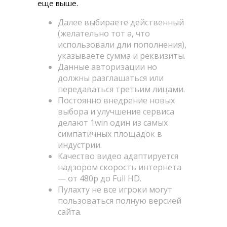
еще выше.
Далее выбираете действенный
(желательно тот а, что
использовали дли пополнения),
указываете сумма и реквизиты.
Данные авторизации но
должны разглашаться или
передаваться третьим лицами.
Постоянно внедрение новых
выбора и улучшение сервиса
делают 1win один из самых
симпатичных площадок в
индустрии.
Качество видео адаптируется
надзором скорость интернета
— от 480p до Full HD.
Пулахту не все игроки могут
пользоваться полную версией
сайта.