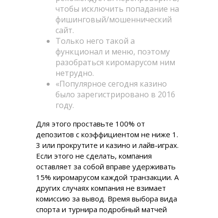
чтобы исключить попадание на
фишинговый/мошеннический
сайт.
Только него такой а
функционал и меню, поэтому
разобраться киромарусом ним
нетрудно.
«Популярное сегодня казино
было зарегистрировано в 2016
году.
Для этого проставьте 100% от
депозитов с коэффициентом не ниже 1.
3 или прокрутите и казино и лайв-играх.
Если этого не сделать, компания
оставляет за собой вправе удерживать
15% киромарусом каждой транзакции. А
других случаях компания не взимает
комиссию за вывод. Время выбора вида
спорта и турнира подробный матчей