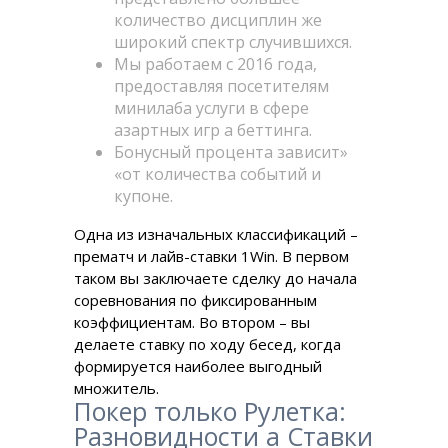
количество дисциплин же
широкий спектр случившихся.
Мы работаем с 2016 года,
предоставляя посетителям
минилаба услуги в сфере
азартных игр а беттинга.
Бонусный процента зависит»
«от количества событий и
купоне.
Одна из изначальных классификаций –
прематч и лайв-ставки 1Win. В первом
таком вы заключаете сделку до начала
соревнования по фиксированным
коэффициентам. Во втором – вы
делаете ставку по ходу бесед, когда
формируется наиболее выгодный
множитель.
Покер только Рулетка:
Разновидности а Ставки