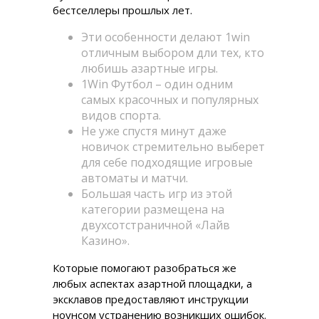
бестселлеры прошлых лет.
Эти особенности делают 1win
отличным выбором дли тех, кто
любишь азартные игры.
1Win Футбол – один одним
самых красочных и популярных
видов спорта.
Не уже спустя минут даже
новичок стремительно выберет
для себе подходящие игровые
автоматы и матчи.
Большая часть игр из этой
категории размещена на
двухсотстраничной «Лайв
Казино».
Которые помогают разобраться же
любых аспектах азартной площадки, а
эксклавов предоставляют инструкции
ноунсом устранению возникших ошибок.