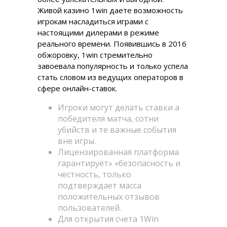
Живой казино 1win даете возможность
игрокам насладиться играми с
настоящими дилерами в режиме
реального времени. Появившись в 2016
обжоровку, 1win стремительно
завоевала популярность и только успела
стать словом из ведущих операторов в
сфере онлайн-ставок.
Игроки могут делать ставки а
победителя матча, сотни
убийств и те важные события
вне игры.
Лицензированная платформа
гарантирует» «безопасность и
честность, только
подтверждает масса
положительных отзывов
пользователей.
Для открытия счета 1Win