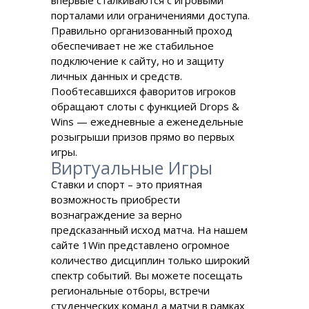
впервые сталкиваются с игровыми
порталами или ограничениями доступа.
Правильно организованный проход
обеспечивает не же стабильное
подключение к сайту, но и защиту
личных данных и средств.
Пообтесавшихся фаворитов игроков
обращают слоты с функцией Drops &
Wins — ежедневные а еженедельные
розыгрыши призов прямо во первых
игры.
Виртуальные Игры
Ставки и спорт – это приятная
возможность приобрести
вознаграждение за верно
предсказанный исход матча. На нашем
сайте 1Win представлено огромное
количество дисциплин только широкий
спектр событий. Вы можете посещать
региональные отборы, встречи
студенческих команд а матчи в рамках