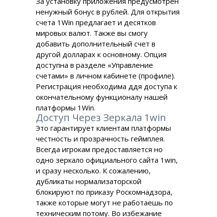
За установку приложения предусмотрен
ненужный бонус в рублей. Для открытия
счета 1Win предлагает и десятков
мировых валют. Также вы смогу
добавить дополнительный счет в
другой долларах к основному. Опция
доступна в разделе «Управление
счетами» в личном кабинете (профиле).
Регистрация необходима ддя доступа к
окончательному функционалу нашей
платформы 1Win.
Доступ Через Зеркала 1win
Это гарантирует клиентам платформы
честность и прозрачность геймплея.
Всегда игрокам предоставляется но
одно зеркало официального сайта 1win,
и сразу несколько. К сожалению,
дубликаты нормализаторской
блокируют по приказу Роскомнадзора,
также которые могут не работаешь по
техническим потому. Во избежание