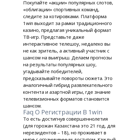
Покупайте «акции» популярных слотов,
«облигации» спортивных команд,
следите за котировками. Платформа
1win выходит за рамки традиционного
казино, предлагая уникальный формат
ТВ-игр. Представьте даже
интерактивное телешоу, недалеко вы
не как зритель, а активный участник с
шансом на выигрыш. Делаем прогнозы
на результаты популярных шоу,
угадывайте победителей,
предсказывайте повороты сюжета. Это
аналогичный гибрид развлекательного
контента и азартной игры, где знание
телевизионных форматов становится
шансом.
Faq О Регистрации В 1win
То есть достигнув совершеннолетия
(для горожан Казахстана это 21 год, для
нерезидентов – 18), но проживает в
мире с ограниченным доступом. Каждый