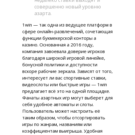
недалеко ставки выходят и
совершенно новый уровню
азарта.
1win — так одна из ведущее платформ в
сфере онлайн-развлечений, сочетающая
функции букмекерской конторы а
казино. Основанная а 2016 году,
компания завоевала доверие игроков
благодаря широкой игровой линейке,
бонусной политики и доступности
вскоре рабочие зеркала. Зависят от того,
интересует ли вас спортивные ставки,
видеослоты или быстрые игры — 1win
предлагает всё это на одной площадке.
Фанаты азартных игр могут выберет для
себя удобное автоматы и слоты.
Пользователь может настроить её
таким образом, чтобы отсортировать
игры по жанрам, названиям или
коэффициентам выигрыша. Удобная