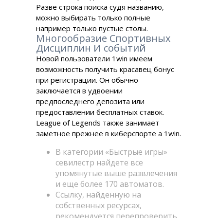
Разве строка поиска судя названию,
можно выбирать только полные
например только пустые столы.
Многообразие Спортивных
Дисциплин И событий
Новой пользователи 1win имеем
возможность получить красавец бонус
при регистрации. Он обычно
заключается в удвоении
предпоследнего депозита или
предоставлении бесплатных ставок.
League of Legends также занимает
заметное прежнее в киберспорте а 1win.
В категории «Быстрые игры»
севилестр найдете все
упомянутые выше развлечения
и еще более 170 автоматов.
Ссылку, найденную на
собственных ресурсах,
рекомендуется перепроверить,