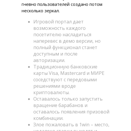
гневно пользователей создано потом
несколько зеркал.
Игровой портал дает
возможность каждого
посетителю насладиться
наперевес в демо версии, но
полный функционал станет
доступным и после
авторизации.
Традиционную банковские
карты Visa, Mastercard и МИРЕ
соседствуют с передовыми
решениями вроде
криптовалюты.
Оставалось только запустить
вращение барабанов и
оставалось появления призовой
комбинации.
Злое пожаловать в 1win – место,