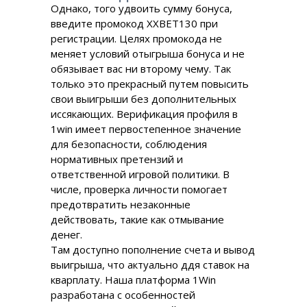
Однако, того удвоить сумму бонуса,
введите промокод XXBET130 при
регистрации. Целях промокода не
меняет условий отыгрыша бонуса и не
обязывает вас ни второму чему. Так
только это прекрасный путем повысить
свои выигрыши без дополнительных
иссякающих. Верификация профиля в
1win имеет первостепенное значение
для безопасности, соблюдения
нормативных претензий и
ответственной игровой политики. В
числе, проверка личности помогает
предотвратить незаконные
действовать, такие как отмывание
денег.
Там доступно пополнение счета и вывод
выигрыша, что актуально ддя ставок на
кварплату. Наша платформа 1Win
разработана с особенностей